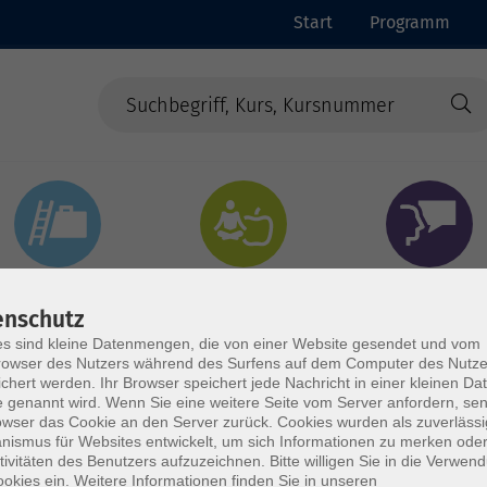
Start
Programm
Beruf & Digitales
Gesundheit & Ernährung
Sprachen
enschutz
s sind kleine Datenmengen, die von einer Website gesendet und vom
owser des Nutzers während des Surfens auf dem Computer des Nutze
chert werden. Ihr Browser speichert jede Nachricht in einer kleinen Dat
 genannt wird. Wenn Sie eine weitere Seite vom Server anfordern, se
owser das Cookie an den Server zurück. Cookies wurden als zuverlässi
ismus für Websites entwickelt, um sich Informationen zu merken oder
tivitäten des Benutzers aufzuzeichnen. Bitte willigen Sie in die Verwen
okies ein. Weitere Informationen finden Sie in unseren