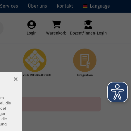
Services
Über uns
Kontakt
Language
Login
Warenkorb
Dozent*innen-Login
vhs club INTERNATIONAL
Integration
×
rs
ei, die
ndet
ger
 die
dung