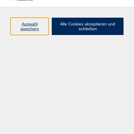
Volkshochschule Erlangen
Friedrichstr. 19-21
Auswahl
Alle Cookies akzeptieren und
91054 Erlangen
speichern
schließen
Kontakt
09131 86 - 2668
Fax: 09131 86 - 2702
►
E-Mail
►
Kontaktformular
►
Öffnungszeiten
►
Telefonzeiten