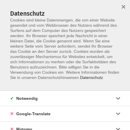
×
Datenschutz
Cookies sind kleine Datenmengen, die von einer Website
gesendet und vom Webbrowser des Nutzers während des
Surfens auf dem Computer des Nutzers gespeichert
Skip to main content
werden. Ihr Browser speichert jede Nachricht in einer
kleinen Datei, die Cookie genannt wird. Wenn Sie eine
weitere Seite vom Server anfordern, sendet Ihr Browser
Der Kurs konnte nicht gefunden werden.
das Cookie an den Server zurück. Cookies wurden als
zuverlässiger Mechanismus für Websites entwickelt, um
sich Informationen zu merken oder die Surfaktivitäten des
Benutzers aufzuzeichnen. Bitte willigen Sie in die
Verwendung von Cookies ein. Weitere Informationen finden
Impressum
Sie in unseren Datenschutzhinweisen.
Datenschutz
AGB
Datenschutzerklärung
Notwendig
Datenschutzhinweise zur Anmeldung
Barrierefreiheitserklärung
Google-Translate
Matomo