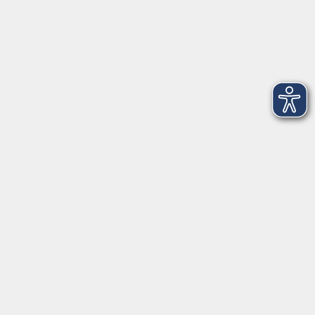
Impressum
AGB
Datenschutzerklärung
Datenschutzhinweise zur Anmeldung
Barrierefreiheitserklärung
Volkshochschule Erlangen
Friedrichstr. 19-21
91054 Erlangen
Kontakt
09131 86 - 2668