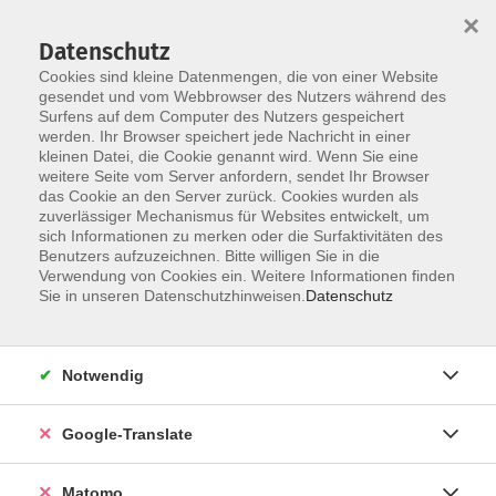
×
Datenschutz
Cookies sind kleine Datenmengen, die von einer Website
gesendet und vom Webbrowser des Nutzers während des
Surfens auf dem Computer des Nutzers gespeichert
Skip to main content
werden. Ihr Browser speichert jede Nachricht in einer
kleinen Datei, die Cookie genannt wird. Wenn Sie eine
weitere Seite vom Server anfordern, sendet Ihr Browser
das Cookie an den Server zurück. Cookies wurden als
zuverlässiger Mechanismus für Websites entwickelt, um
sich Informationen zu merken oder die Surfaktivitäten des
Benutzers aufzuzeichnen. Bitte willigen Sie in die
Verwendung von Cookies ein. Weitere Informationen finden
Sie in unseren Datenschutzhinweisen.
Datenschutz
Sie sind hier:
Beruf & Digitales
Xpert Business Online- und Präsenzkurse
Notwendig
Lohn und Gehalt mit Datev – Xpert Business
Google-Translate
(Online-Kurs)
Matomo