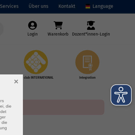
Services
Über uns
Kontakt
Language
Login
Warenkorb
Dozent*innen-Login
vhs club INTERNATIONAL
Integration
×
rs
ei, die
ndet
ger
 die
dung