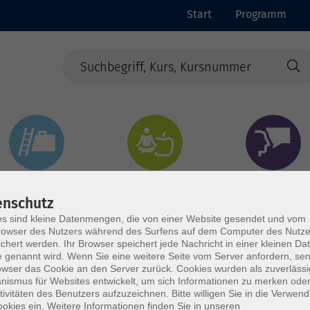
Start
Programm
Beruf & Digitales
Gesundheit & Ernährung
Sprachen
enschutz
s sind kleine Datenmengen, die von einer Website gesendet und vom
owser des Nutzers während des Surfens auf dem Computer des Nutze
chert werden. Ihr Browser speichert jede Nachricht in einer kleinen Dat
 genannt wird. Wenn Sie eine weitere Seite vom Server anfordern, se
owser das Cookie an den Server zurück. Cookies wurden als zuverlässi
ismus für Websites entwickelt, um sich Informationen zu merken oder
tivitäten des Benutzers aufzuzeichnen. Bitte willigen Sie in die Verwen
okies ein. Weitere Informationen finden Sie in unseren