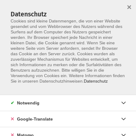
×
Datenschutz
Cookies sind kleine Datenmengen, die von einer Website
gesendet und vom Webbrowser des Nutzers während des
Surfens auf dem Computer des Nutzers gespeichert
Skip to main content
werden. Ihr Browser speichert jede Nachricht in einer
kleinen Datei, die Cookie genannt wird. Wenn Sie eine
weitere Seite vom Server anfordern, sendet Ihr Browser
das Cookie an den Server zurück. Cookies wurden als
zuverlässiger Mechanismus für Websites entwickelt, um
sich Informationen zu merken oder die Surfaktivitäten des
Benutzers aufzuzeichnen. Bitte willigen Sie in die
Verwendung von Cookies ein. Weitere Informationen finden
Sie in unseren Datenschutzhinweisen.
Datenschutz
Sie sind hier:
Beruf & Digitales
Online-Kurse Beruf
Notwendig
Schluss mit dem Bilder-Chaos auf dem iPhone
oder iPad (Online-Kurs)
Google-Translate
Fotos und Videos auf dem iPhone aufzunehmen, ist
Matomo