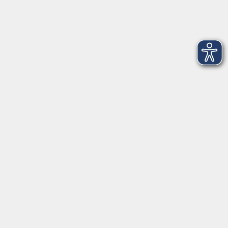
Impressum
AGB
Datenschutzerklärung
Datenschutzhinweise zur Anmeldung
Barrierefreiheitserklärung
Volkshochschule Erlangen
Friedrichstr. 19-21
91054 Erlangen
Kontakt