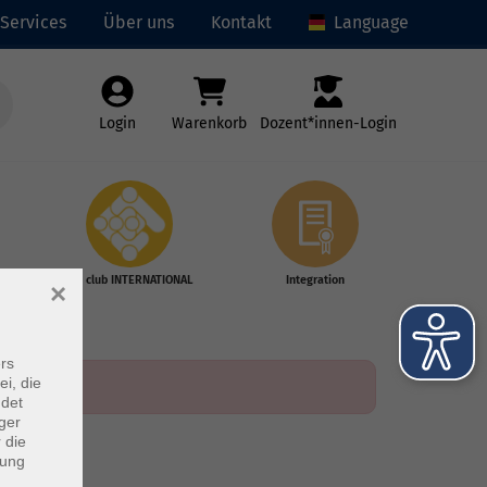
Services
Über uns
Kontakt
Language
Login
Warenkorb
Dozent*innen-Login
vhs club INTERNATIONAL
Integration
×
rs
ei, die
ndet
ger
 die
dung