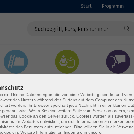
Start
Programm
Beruf & Digitales
Gesundheit & Ernährung
Sprachen
enschutz
s sind kleine Datenmengen, die von einer Website gesendet und vom
owser des Nutzers während des Surfens auf dem Computer des Nutze
chert werden. Ihr Browser speichert jede Nachricht in einer kleinen Dat
 genannt wird. Wenn Sie eine weitere Seite vom Server anfordern, se
owser das Cookie an den Server zurück. Cookies wurden als zuverlässi
ismus für Websites entwickelt, um sich Informationen zu merken oder
tivitäten des Benutzers aufzuzeichnen. Bitte willigen Sie in die Verwen
okies ein. Weitere Informationen finden Sie in unseren