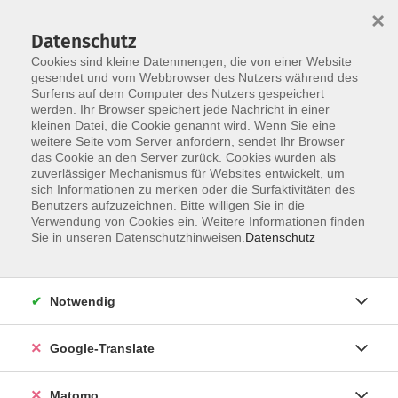
×
Datenschutz
Cookies sind kleine Datenmengen, die von einer Website
gesendet und vom Webbrowser des Nutzers während des
Surfens auf dem Computer des Nutzers gespeichert
Skip to main content
werden. Ihr Browser speichert jede Nachricht in einer
kleinen Datei, die Cookie genannt wird. Wenn Sie eine
weitere Seite vom Server anfordern, sendet Ihr Browser
das Cookie an den Server zurück. Cookies wurden als
zuverlässiger Mechanismus für Websites entwickelt, um
sich Informationen zu merken oder die Surfaktivitäten des
Benutzers aufzuzeichnen. Bitte willigen Sie in die
Verwendung von Cookies ein. Weitere Informationen finden
Sie in unseren Datenschutzhinweisen.
Datenschutz
Sie sind hier:
Beruf & Digitales
Notwendig
FreeCAD - Tagesworkshop (Online-Kurs)
Einstieg im 3D-Konstruieren
Google-Translate
Das kostenlos verfügbare 3D-CAD-Programm
Matomo