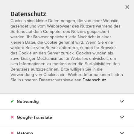
×
Datenschutz
Cookies sind kleine Datenmengen, die von einer Website
gesendet und vom Webbrowser des Nutzers während des
Surfens auf dem Computer des Nutzers gespeichert
Skip to main content
werden. Ihr Browser speichert jede Nachricht in einer
kleinen Datei, die Cookie genannt wird. Wenn Sie eine
weitere Seite vom Server anfordern, sendet Ihr Browser
Der Kurs konnte nicht gefunden werden.
das Cookie an den Server zurück. Cookies wurden als
zuverlässiger Mechanismus für Websites entwickelt, um
sich Informationen zu merken oder die Surfaktivitäten des
Benutzers aufzuzeichnen. Bitte willigen Sie in die
Verwendung von Cookies ein. Weitere Informationen finden
Impressum
Sie in unseren Datenschutzhinweisen.
Datenschutz
AGB
Datenschutzerklärung
Notwendig
Datenschutzhinweise zur Anmeldung
Barrierefreiheitserklärung
Google-Translate
Matomo