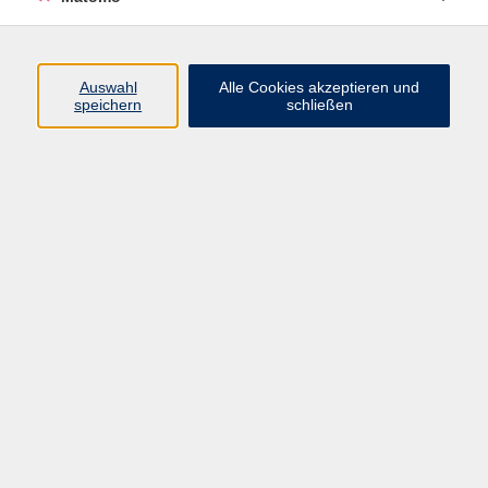
Volkshochschule Erlangen
Friedrichstr. 19-21
Auswahl
Alle Cookies akzeptieren und
91054 Erlangen
speichern
schließen
Kontakt
09131 86 - 2668
Fax: 09131 86 - 2702
►
E-Mail
►
Kontaktformular
►
Öffnungszeiten
►
Telefonzeiten