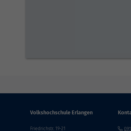
Volkshochschule Erlangen
Kont
Friedrichstr. 19-21
091