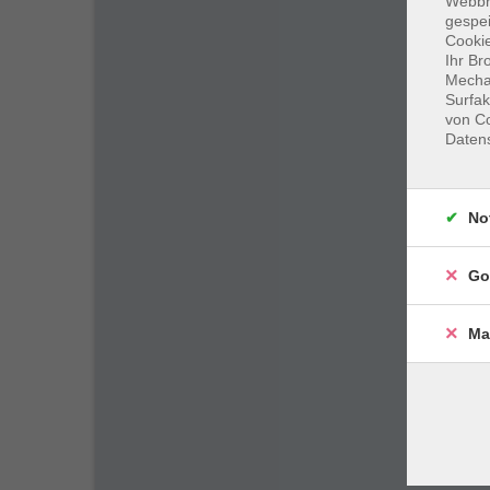
Webbr
gespei
Cookie
Ihr Br
Mechan
Surfak
von Co
Daten
No
Go
Ma