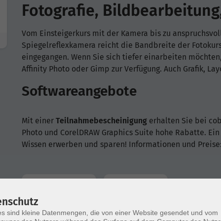
Fotografie, Bildbearbeitung,
Vom Einsteigerkurs mit der Kamera bis zu anspruchsvo
Spiegelreflexkamera reicht die Bandbreite der Fotokurs
eingegangen. Wenn Sie sich tiefer einarbeiten möchten
Affinity Photo oder Gimp zur Verfügung. Auch Grafik, La
Softwareangebote
Mit einer
Teilnahmebescheinigung
erhalten Sie bei cob
Photo und CorelDRAW Graphics Suite hohe Rabatte. Ein 
Wissen erwerben und sparen! Informationen und Preise
Wochentage
Tageszeit
enschutz
s sind kleine Datenmengen, die von einer Website gesendet und vom