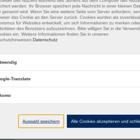
owser des Nutzers während des Surfens auf dem Computer des Nutze
chert werden. Ihr Browser speichert jede Nachricht in einer kleinen Dat
 genannt wird. Wenn Sie eine weitere Seite vom Server anfordern, se
owser das Cookie an den Server zurück. Cookies wurden als zuverlässi
ismus für Websites entwickelt, um sich Informationen zu merken oder
Jahreskurs Künstlerische Fotografie 202
tivitäten des Benutzers aufzuzeichnen. Bitte willigen Sie in die Verwen
okies ein. Weitere Informationen finden Sie in unseren
schutzhinweisen.
Datenschutz
twendig
CapCut - Videoschnitt am Handy (Online-
ogle-Translate
tomo
Auswahl speichern
Alle Cookies akzeptieren und schl
Digitales Malen & Zeichnen mit dem Tabl
(Online-Kurs)