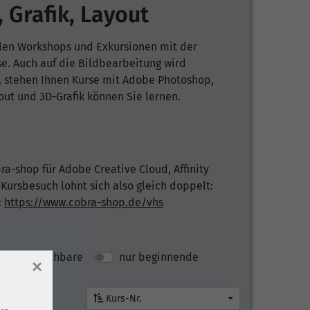
 Grafik, Layout
llen Workshops und Exkursionen mit der
e. Auch auf die Bildbearbeitung wird
, stehen Ihnen Kurse mit Adobe Photoshop,
yout und 3D-Grafik können Sie lernen.
ra-shop für Adobe Creative Cloud, Affinity
Kursbesuch lohnt sich also gleich doppelt:
:
https://www.cobra-shop.de/vhs
nur buchbare
nur beginnende
×
Kurs-Nr.