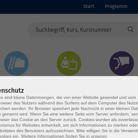
Start
Programm
Beruf & Digitales
Gesundheit & Ernährung
Sprachen
enschutz
s sind kleine Datenmengen, die von einer Website gesendet und vom
owser des Nutzers während des Surfens auf dem Computer des Nutze
chert werden. Ihr Browser speichert jede Nachricht in einer kleinen Dat
 genannt wird. Wenn Sie eine weitere Seite vom Server anfordern, se
owser das Cookie an den Server zurück. Cookies wurden als zuverlässi
ismus für Websites entwickelt, um sich Informationen zu merken oder
tivitäten des Benutzers aufzuzeichnen. Bitte willigen Sie in die Verwen
okies ein. Weitere Informationen finden Sie in unseren