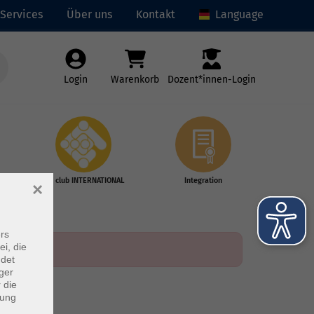
Services
Über uns
Kontakt
Language
Login
Warenkorb
Dozent*innen-Login
vhs club INTERNATIONAL
Integration
×
rs
ei, die
ndet
ger
 die
dung