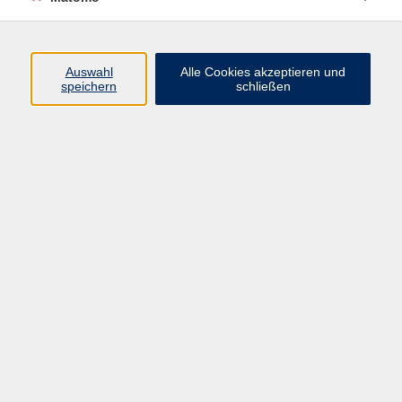
Volkshochschule Erlangen
Friedrichstr. 19-21
Auswahl
Alle Cookies akzeptieren und
91054 Erlangen
speichern
schließen
Kontakt
09131 86 - 2668
Fax: 09131 86 - 2702
►
E-Mail
►
Kontaktformular
►
Öffnungszeiten
►
Telefonzeiten