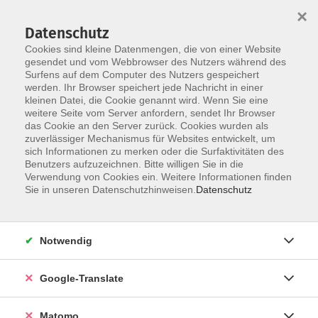
×
Datenschutz
Cookies sind kleine Datenmengen, die von einer Website
gesendet und vom Webbrowser des Nutzers während des
Surfens auf dem Computer des Nutzers gespeichert
Skip to main content
werden. Ihr Browser speichert jede Nachricht in einer
kleinen Datei, die Cookie genannt wird. Wenn Sie eine
weitere Seite vom Server anfordern, sendet Ihr Browser
Der Kurs konnte nicht gefunden werden.
das Cookie an den Server zurück. Cookies wurden als
zuverlässiger Mechanismus für Websites entwickelt, um
sich Informationen zu merken oder die Surfaktivitäten des
Benutzers aufzuzeichnen. Bitte willigen Sie in die
Verwendung von Cookies ein. Weitere Informationen finden
Impressum
Sie in unseren Datenschutzhinweisen.
Datenschutz
AGB
Datenschutzerklärung
Notwendig
Datenschutzhinweise zur Anmeldung
Barrierefreiheitserklärung
Google-Translate
Matomo