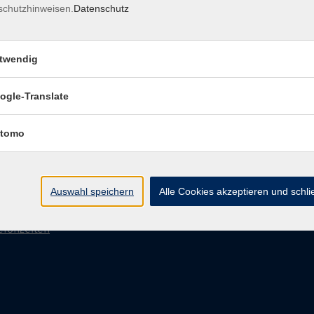
schutzhinweisen.
Datenschutz
Impressum
AGB
Datenschutzerklärung
Datenschutzh
twendig
akt
Social Media
ogle-Translate
►
Facebook
31 86 - 2668
tomo
►
Instagram
9131 86 - 2702
►
Newsletter
ail
Auswahl speichern
Alle Cookies akzeptieren und schl
taktformular
nungszeiten
efonzeiten