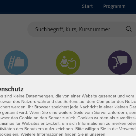
Start
Programm
Beruf & Digitales
Gesundheit & Ernährung
Sprachen
enschutz
s sind kleine Datenmengen, die von einer Website gesendet und vom
owser des Nutzers während des Surfens auf dem Computer des Nutze
chert werden. Ihr Browser speichert jede Nachricht in einer kleinen Dat
 genannt wird. Wenn Sie eine weitere Seite vom Server anfordern, se
owser das Cookie an den Server zurück. Cookies wurden als zuverlässi
ismus für Websites entwickelt, um sich Informationen zu merken oder
tivitäten des Benutzers aufzuzeichnen. Bitte willigen Sie in die Verwen
okies ein. Weitere Informationen finden Sie in unseren