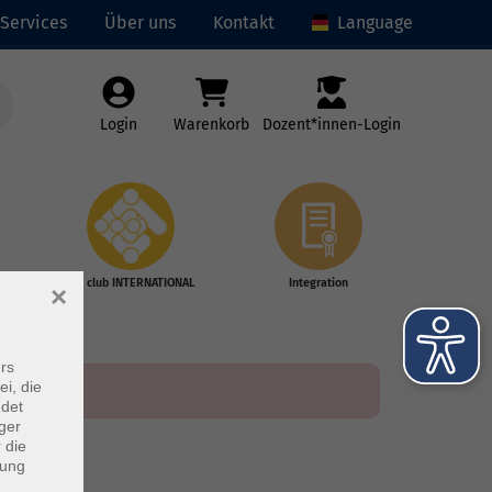
Services
Über uns
Kontakt
Language
Login
Warenkorb
Dozent*innen-Login
vhs club INTERNATIONAL
Integration
×
rs
ei, die
ndet
ger
 die
dung