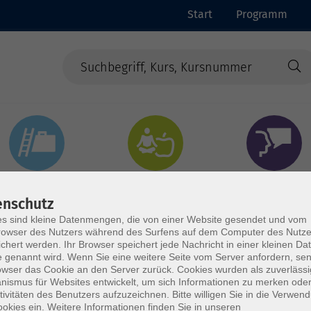
Start
Programm
Beruf & Digitales
Gesundheit & Ernährung
Sprachen
enschutz
s sind kleine Datenmengen, die von einer Website gesendet und vom
owser des Nutzers während des Surfens auf dem Computer des Nutze
chert werden. Ihr Browser speichert jede Nachricht in einer kleinen Dat
 genannt wird. Wenn Sie eine weitere Seite vom Server anfordern, se
owser das Cookie an den Server zurück. Cookies wurden als zuverlässi
ismus für Websites entwickelt, um sich Informationen zu merken oder
tivitäten des Benutzers aufzuzeichnen. Bitte willigen Sie in die Verwen
okies ein. Weitere Informationen finden Sie in unseren