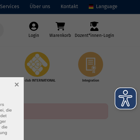
Services
Über uns
Kontakt
Language
Login
Warenkorb
Dozent*innen-Login
vhs club INTERNATIONAL
Integration
×
rs
ei, die
ndet
ger
 die
dung