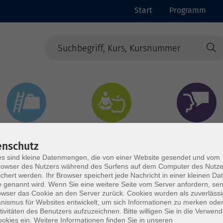
Start
Programm
Beruf & Digitales
Gesundheit & Ernährung
Sprachen
enschutz
s sind kleine Datenmengen, die von einer Website gesendet und vom
owser des Nutzers während des Surfens auf dem Computer des Nutze
chert werden. Ihr Browser speichert jede Nachricht in einer kleinen Dat
.
 genannt wird. Wenn Sie eine weitere Seite vom Server anfordern, se
owser das Cookie an den Server zurück. Cookies wurden als zuverlässi
ismus für Websites entwickelt, um sich Informationen zu merken oder
tivitäten des Benutzers aufzuzeichnen. Bitte willigen Sie in die Verwen
okies ein. Weitere Informationen finden Sie in unseren