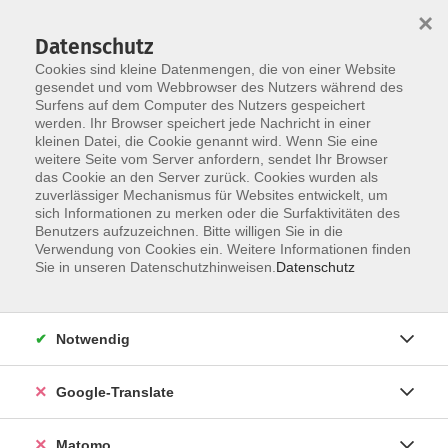
×
Datenschutz
Cookies sind kleine Datenmengen, die von einer Website
gesendet und vom Webbrowser des Nutzers während des
Surfens auf dem Computer des Nutzers gespeichert
Skip to main content
werden. Ihr Browser speichert jede Nachricht in einer
kleinen Datei, die Cookie genannt wird. Wenn Sie eine
weitere Seite vom Server anfordern, sendet Ihr Browser
Der Kurs konnte nicht gefunden werden.
das Cookie an den Server zurück. Cookies wurden als
zuverlässiger Mechanismus für Websites entwickelt, um
sich Informationen zu merken oder die Surfaktivitäten des
Benutzers aufzuzeichnen. Bitte willigen Sie in die
Verwendung von Cookies ein. Weitere Informationen finden
Impressum
Sie in unseren Datenschutzhinweisen.
Datenschutz
AGB
Datenschutzerklärung
Notwendig
Datenschutzhinweise zur Anmeldung
Barrierefreiheitserklärung
Google-Translate
Matomo