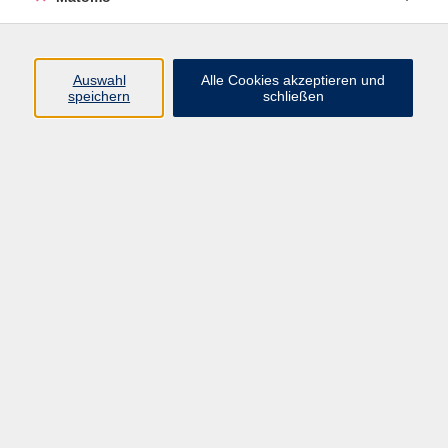
Volkshochschule Erlangen
Friedrichstr. 19-21
Auswahl
Alle Cookies akzeptieren und
91054 Erlangen
speichern
schließen
Kontakt
09131 86 - 2668
Fax: 09131 86 - 2702
►
E-Mail
►
Kontaktformular
►
Öffnungszeiten
►
Telefonzeiten