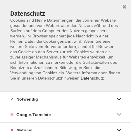
×
Datenschutz
Cookies sind kleine Datenmengen, die von einer Website
gesendet und vom Webbrowser des Nutzers während des
Surfens auf dem Computer des Nutzers gespeichert
Skip to main content
You are here:
werden. Ihr Browser speichert jede Nachricht in einer
Über uns
Dozent*innen
kleinen Datei, die Cookie genannt wird. Wenn Sie eine
weitere Seite vom Server anfordern, sendet Ihr Browser
das Cookie an den Server zurück. Cookies wurden als
zuverlässiger Mechanismus für Websites entwickelt, um
Der Dozent konnte leider nicht gefunden
sich Informationen zu merken oder die Surfaktivitäten des
Benutzers aufzuzeichnen. Bitte willigen Sie in die
werden
Verwendung von Cookies ein. Weitere Informationen finden
Sie in unseren Datenschutzhinweisen.
Datenschutz
Impressum
Notwendig
AGB
Google-Translate
Datenschutzerklärung
Datenschutzhinweise zur Anmeldung
Matomo