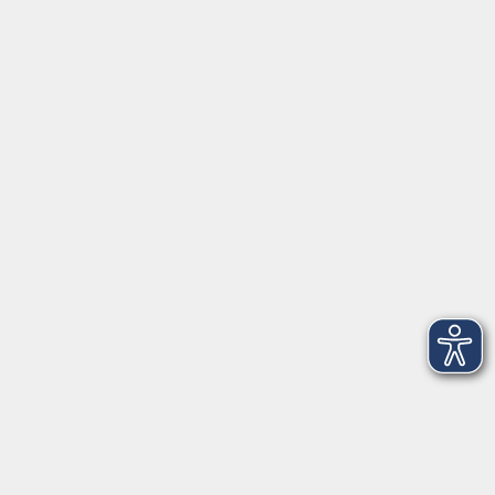
►
Kontaktformular
►
Öffnungszeiten
►
Telefonzeiten
Social Media
►
Facebook
►
Instagram
►
Newsletter
Anfahrt