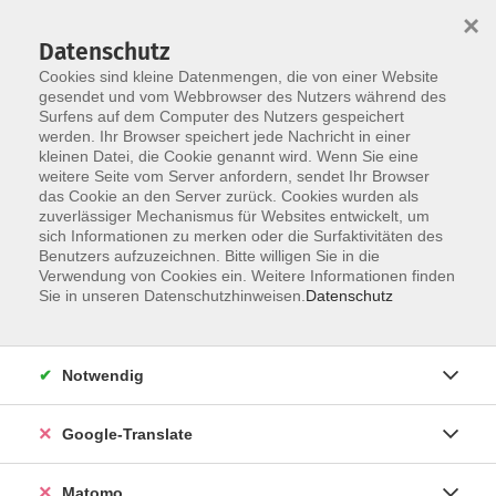
×
Datenschutz
Cookies sind kleine Datenmengen, die von einer Website
gesendet und vom Webbrowser des Nutzers während des
Surfens auf dem Computer des Nutzers gespeichert
Skip to main content
You are here:
werden. Ihr Browser speichert jede Nachricht in einer
Über uns
Dozent*innen
kleinen Datei, die Cookie genannt wird. Wenn Sie eine
weitere Seite vom Server anfordern, sendet Ihr Browser
das Cookie an den Server zurück. Cookies wurden als
Peplinski, Sonja
zuverlässiger Mechanismus für Websites entwickelt, um
sich Informationen zu merken oder die Surfaktivitäten des
Benutzers aufzuzeichnen. Bitte willigen Sie in die
Verwendung von Cookies ein. Weitere Informationen finden
Sie in unseren Datenschutzhinweisen.
Datenschutz
Keine passenden Kurse gefunden.
Notwendig
zurück zur Übersicht
Google-Translate
Impressum
Matomo