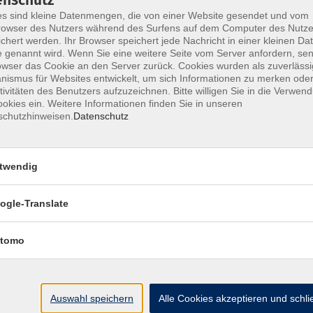
s sind kleine Datenmengen, die von einer Website gesendet und vom
inermeister und Restaurator für Holz und leitet auch die Holz
owser des Nutzers während des Surfens auf dem Computer des Nutze
adtverband der Erlanger Kulturvereine.
chert werden. Ihr Browser speichert jede Nachricht in einer kleinen Dat
 genannt wird. Wenn Sie eine weitere Seite vom Server anfordern, se
owser das Cookie an den Server zurück. Cookies wurden als zuverlässi
ismus für Websites entwickelt, um sich Informationen zu merken oder
tivitäten des Benutzers aufzuzeichnen. Bitte willigen Sie in die Verwen
okies ein. Weitere Informationen finden Sie in unseren
schutzhinweisen.
Datenschutz
twendig
ogle-Translate
tomo
Impressum
AGB
Datenschutzerklärung
Datenschutzh
Auswahl speichern
Alle Cookies akzeptieren und schl