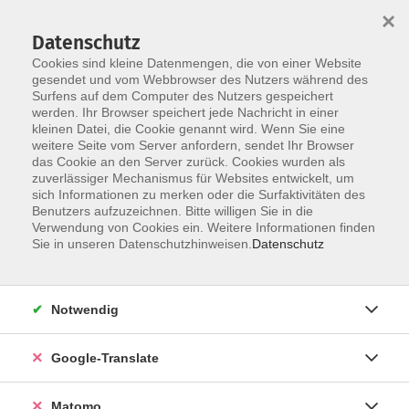
×
Datenschutz
Cookies sind kleine Datenmengen, die von einer Website
gesendet und vom Webbrowser des Nutzers während des
Surfens auf dem Computer des Nutzers gespeichert
Skip to main content
You are here:
werden. Ihr Browser speichert jede Nachricht in einer
Über uns
Dozent*innen
kleinen Datei, die Cookie genannt wird. Wenn Sie eine
weitere Seite vom Server anfordern, sendet Ihr Browser
das Cookie an den Server zurück. Cookies wurden als
zuverlässiger Mechanismus für Websites entwickelt, um
Der Dozent konnte leider nicht gefunden
sich Informationen zu merken oder die Surfaktivitäten des
Benutzers aufzuzeichnen. Bitte willigen Sie in die
werden
Verwendung von Cookies ein. Weitere Informationen finden
Sie in unseren Datenschutzhinweisen.
Datenschutz
Impressum
Notwendig
AGB
Google-Translate
Datenschutzerklärung
Datenschutzhinweise zur Anmeldung
Matomo