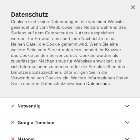
×
Datenschutz
Cookies sind kleine Datenmengen, die von einer Website
gesendet und vom Webbrowser des Nutzers während des
Surfens auf dem Computer des Nutzers gespeichert
Skip to main content
You are here:
werden. Ihr Browser speichert jede Nachricht in einer
Über uns
Dozent*innen
kleinen Datei, die Cookie genannt wird. Wenn Sie eine
weitere Seite vom Server anfordern, sendet Ihr Browser
das Cookie an den Server zurück. Cookies wurden als
Schödel, Dr. med.
zuverlässiger Mechanismus für Websites entwickelt, um
sich Informationen zu merken oder die Surfaktivitäten des
Nicoletta
Benutzers aufzuzeichnen. Bitte willigen Sie in die
Verwendung von Cookies ein. Weitere Informationen finden
Sie in unseren Datenschutzhinweisen.
Datenschutz
Von Gefühlsstürmen bis Rückzug – Regulation
bei Kindern stärken (Online-Vortrag)
Notwendig
Sa. 24.10.2026 10:00 Uhr
Dr. med. Nicoletta Schödel
Google-Translate
Kursnummer 26W250110
Matomo