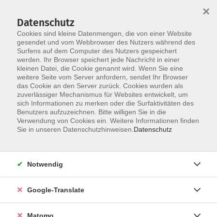
×
Datenschutz
Cookies sind kleine Datenmengen, die von einer Website
gesendet und vom Webbrowser des Nutzers während des
Surfens auf dem Computer des Nutzers gespeichert
Skip to main content
You are here:
werden. Ihr Browser speichert jede Nachricht in einer
Über uns
Dozent*innen
kleinen Datei, die Cookie genannt wird. Wenn Sie eine
weitere Seite vom Server anfordern, sendet Ihr Browser
das Cookie an den Server zurück. Cookies wurden als
zuverlässiger Mechanismus für Websites entwickelt, um
Der Dozent konnte leider nicht gefunden
sich Informationen zu merken oder die Surfaktivitäten des
Benutzers aufzuzeichnen. Bitte willigen Sie in die
werden
Verwendung von Cookies ein. Weitere Informationen finden
Sie in unseren Datenschutzhinweisen.
Datenschutz
Impressum
Notwendig
AGB
Google-Translate
Datenschutzerklärung
Datenschutzhinweise zur Anmeldung
Matomo