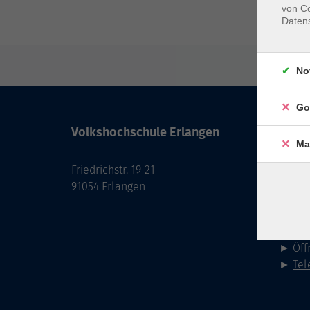
von Co
Daten
No
Go
Volkshochschule Erlangen
Kont
Ma
Friedrichstr. 19-21
091
91054 Erlangen
Fax: 0
►
E-M
►
Kon
►
Öff
►
Tel