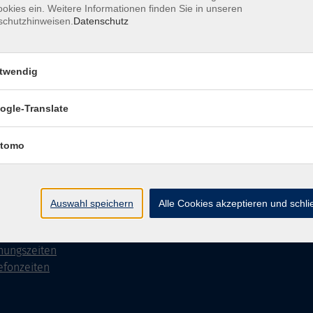
okies ein. Weitere Informationen finden Sie in unseren
schutzhinweisen.
Datenschutz
Impressum
AGB
Datenschutzerklärung
Datenschutzh
twendig
ogle-Translate
akt
Social Media
tomo
►
Facebook
31 86 - 2668
►
Instagram
9131 86 - 2702
Auswahl speichern
Alle Cookies akzeptieren und schl
►
Newsletter
ail
taktformular
nungszeiten
efonzeiten