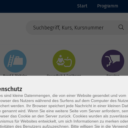
Start
Programm
Beruf & Digitales
Gesundheit & Ernährung
Sprachen
enschutz
s sind kleine Datenmengen, die von einer Website gesendet und vom
owser des Nutzers während des Surfens auf dem Computer des Nutze
chert werden. Ihr Browser speichert jede Nachricht in einer kleinen Dat
 genannt wird. Wenn Sie eine weitere Seite vom Server anfordern, se
owser das Cookie an den Server zurück. Cookies wurden als zuverlässi
rden
ismus für Websites entwickelt, um sich Informationen zu merken oder
tivitäten des Benutzers aufzuzeichnen. Bitte willigen Sie in die Verwen