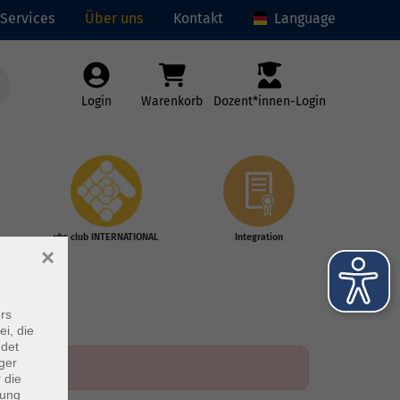
Services
Über uns
Kontakt
Language
Login
Warenkorb
Dozent*innen-Login
vhs club INTERNATIONAL
Integration
×
rs
ei, die
ndet
ger
 die
dung