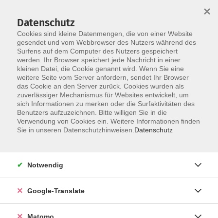
×
Datenschutz
Cookies sind kleine Datenmengen, die von einer Website
gesendet und vom Webbrowser des Nutzers während des
Surfens auf dem Computer des Nutzers gespeichert
Skip to main content
You are here:
werden. Ihr Browser speichert jede Nachricht in einer
Über uns
Dozent*innen
kleinen Datei, die Cookie genannt wird. Wenn Sie eine
weitere Seite vom Server anfordern, sendet Ihr Browser
das Cookie an den Server zurück. Cookies wurden als
zuverlässiger Mechanismus für Websites entwickelt, um
Der Dozent konnte leider nicht gefunden
sich Informationen zu merken oder die Surfaktivitäten des
Benutzers aufzuzeichnen. Bitte willigen Sie in die
werden
Verwendung von Cookies ein. Weitere Informationen finden
Sie in unseren Datenschutzhinweisen.
Datenschutz
Impressum
Notwendig
AGB
Google-Translate
Datenschutzerklärung
Datenschutzhinweise zur Anmeldung
Matomo