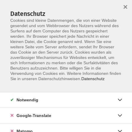
×
Datenschutz
Cookies sind kleine Datenmengen, die von einer Website
gesendet und vom Webbrowser des Nutzers während des
Surfens auf dem Computer des Nutzers gespeichert
Skip to main content
You are here:
werden. Ihr Browser speichert jede Nachricht in einer
Über uns
Dozent*innen
kleinen Datei, die Cookie genannt wird. Wenn Sie eine
weitere Seite vom Server anfordern, sendet Ihr Browser
das Cookie an den Server zurück. Cookies wurden als
zuverlässiger Mechanismus für Websites entwickelt, um
Der Dozent konnte leider nicht gefunden
sich Informationen zu merken oder die Surfaktivitäten des
Benutzers aufzuzeichnen. Bitte willigen Sie in die
werden
Verwendung von Cookies ein. Weitere Informationen finden
Sie in unseren Datenschutzhinweisen.
Datenschutz
Impressum
Notwendig
AGB
Google-Translate
Datenschutzerklärung
Datenschutzhinweise zur Anmeldung
Matomo