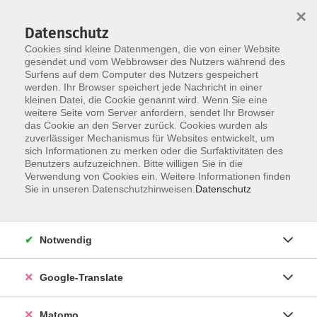
×
Datenschutz
Cookies sind kleine Datenmengen, die von einer Website
gesendet und vom Webbrowser des Nutzers während des
Surfens auf dem Computer des Nutzers gespeichert
Skip to main content
You are here:
werden. Ihr Browser speichert jede Nachricht in einer
Über uns
Dozent*innen
kleinen Datei, die Cookie genannt wird. Wenn Sie eine
weitere Seite vom Server anfordern, sendet Ihr Browser
das Cookie an den Server zurück. Cookies wurden als
Peh, Alexandra
zuverlässiger Mechanismus für Websites entwickelt, um
sich Informationen zu merken oder die Surfaktivitäten des
Benutzers aufzuzeichnen. Bitte willigen Sie in die
Alexandra Peh hat Ihre
Verwendung von Cookies ein. Weitere Informationen finden
Yogalehrerausbildung im sunsalute
Sie in unseren Datenschutzhinweisen.
Datenschutz
in Nürnberg absolviert. Sie
unterrichtet im Stil Anusara Yoga,
was wörtlich übersetzt "dem Herzen
Notwendig
folgend " bedeutet. Auf physischer
Ebene wird im Anusara Yoga auf die
Google-Translate
korrekte Ausführung der Asanas
großen Wert gelegt. Zusätzlich hat
Matomo