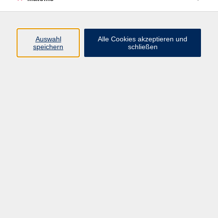
Sie einen Workshop für Yoga für
Menschen mit Einschränkungen
absolviert und eine Weiterbildung in
pränatal Yoga.
Auswahl
Alle Cookies akzeptieren und
speichern
schließen
Ihre Ausbildung in Thai Yoga
Massage hat sie bei Tobias Frank in
Nürnberg absolviert. Seit Januar
2023 unterrichtet sie Hatha Yoga.
Keine passenden Kurse gefunden.
zurück zur Übersicht
Impressum
AGB