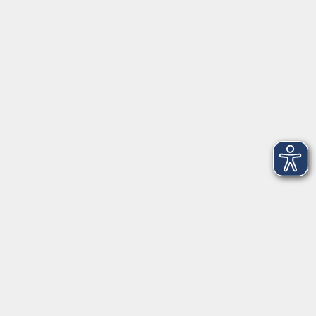
►
Öffnungszeiten
►
Telefonzeiten
Social Media
►
Facebook
►
Instagram
►
Newsletter
Anfahrt
►
Anfahrt