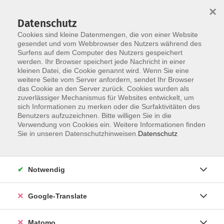
×
Datenschutz
Cookies sind kleine Datenmengen, die von einer Website
gesendet und vom Webbrowser des Nutzers während des
Surfens auf dem Computer des Nutzers gespeichert
Skip to main content
You are here:
werden. Ihr Browser speichert jede Nachricht in einer
Über uns
Dozent*innen
kleinen Datei, die Cookie genannt wird. Wenn Sie eine
weitere Seite vom Server anfordern, sendet Ihr Browser
das Cookie an den Server zurück. Cookies wurden als
zuverlässiger Mechanismus für Websites entwickelt, um
Der Dozent konnte leider nicht gefunden
sich Informationen zu merken oder die Surfaktivitäten des
Benutzers aufzuzeichnen. Bitte willigen Sie in die
werden
Verwendung von Cookies ein. Weitere Informationen finden
Sie in unseren Datenschutzhinweisen.
Datenschutz
Impressum
Notwendig
AGB
Google-Translate
Datenschutzerklärung
Datenschutzhinweise zur Anmeldung
Matomo