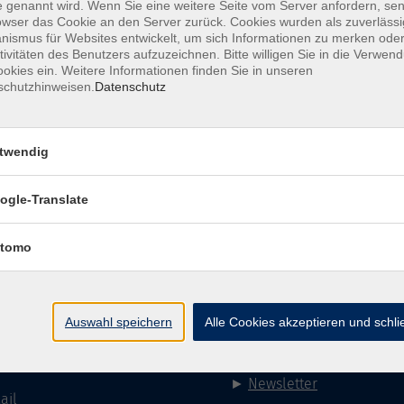
 genannt wird. Wenn Sie eine weitere Seite vom Server anfordern, se
owser das Cookie an den Server zurück. Cookies wurden als zuverlässi
ismus für Websites entwickelt, um sich Informationen zu merken oder
tivitäten des Benutzers aufzuzeichnen. Bitte willigen Sie in die Verwen
okies ein. Weitere Informationen finden Sie in unseren
schutzhinweisen.
Datenschutz
twendig
ogle-Translate
Impressum
AGB
Datenschutzerklärung
Datenschutzh
tomo
akt
Social Media
Auswahl speichern
Alle Cookies akzeptieren und schl
►
Facebook
31 86 - 2668
►
Instagram
9131 86 - 2702
►
Newsletter
ail