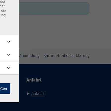
ndet
ger
 die
dung
inweise zur Anmeldung
Barrierefreiheitserklärung
Anfahrt
ießen
►
Anfahrt