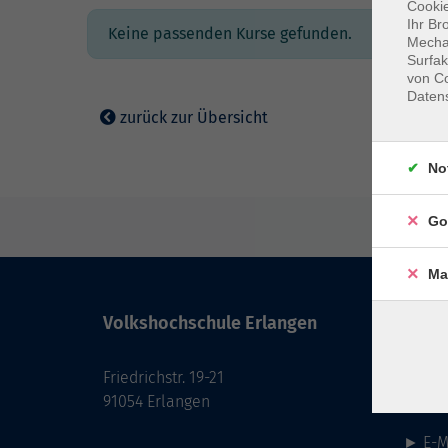
Cookie
Ihr Br
Keine passenden Kurse gefunden.
Mechan
Surfak
von Co
Daten
zurück zur Übersicht
No
Go
Ma
Volkshochschule Erlangen
Kont
Friedrichstr. 19-21
091
91054 Erlangen
Fax: 0
►
E-M