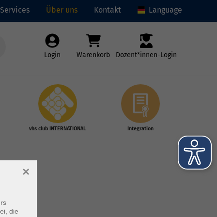
Services
Über uns
Kontakt
Language
Login
Warenkorb
Dozent*innen-Login
vhs club INTERNATIONAL
Integration
×
rs
ei, die