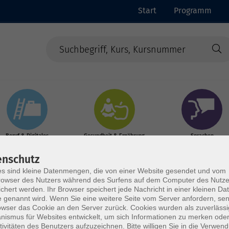
Start
Programm
Beruf & Digitales
Gesundheit & Ernährung
Sprachen
enschutz
s sind kleine Datenmengen, die von einer Website gesendet und vom
owser des Nutzers während des Surfens auf dem Computer des Nutze
chert werden. Ihr Browser speichert jede Nachricht in einer kleinen Dat
 genannt wird. Wenn Sie eine weitere Seite vom Server anfordern, se
owser das Cookie an den Server zurück. Cookies wurden als zuverlässi
rden
ismus für Websites entwickelt, um sich Informationen zu merken oder
tivitäten des Benutzers aufzuzeichnen. Bitte willigen Sie in die Verwen