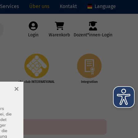
Services
Über uns
Kontakt
Language
Login
Warenkorb
Dozent*innen-Login
vhs club INTERNATIONAL
Integration
×
rs
ei, die
ndet
ger
 die
dung