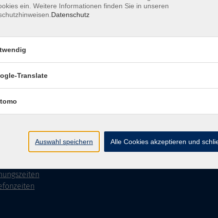
okies ein. Weitere Informationen finden Sie in unseren
schutzhinweisen.
Datenschutz
Impressum
AGB
Datenschutzerklärung
Datenschutzh
twendig
ogle-Translate
akt
Social Media
tomo
►
Facebook
31 86 - 2668
►
Instagram
9131 86 - 2702
Auswahl speichern
Alle Cookies akzeptieren und schl
►
Newsletter
ail
taktformular
nungszeiten
efonzeiten