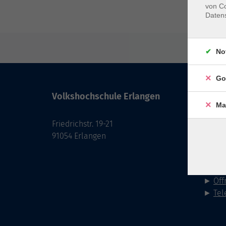
von Co
Daten
No
Go
Volkshochschule Erlangen
Kont
Ma
Friedrichstr. 19-21
091
91054 Erlangen
Fax: 0
►
E-M
►
Kon
►
Öff
►
Tel