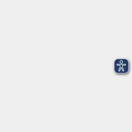
►
Telefonzeiten
Social Media
►
Facebook
►
Instagram
►
Newsletter
Anfahrt
►
Anfahrt