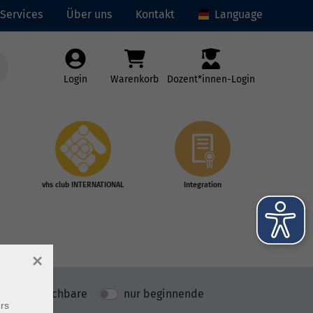
Services
Über uns
Kontakt
Language
Login
Warenkorb
Dozent*innen-Login
vhs club INTERNATIONAL
Integration
×
nur buchbare
nur beginnende
rs