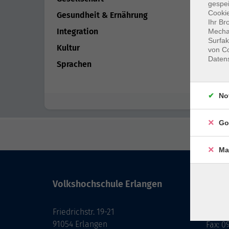
gespei
Cookie
Gesundheit & Ernährung
Ihr Br
Integration
Mechan
Surfak
Kultur
von Co
Daten
Sprachen
No
Go
Ma
Volkshochschule Erlangen
Kont
Friedrichstr. 19-21
091
91054 Erlangen
Fax: 0