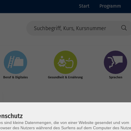
Start
Programm
Beruf & Digitales
Gesundheit & Ernährung
Sprachen
enschutz
s sind kleine Datenmengen, die von einer Website gesendet und vom
Wochentage
Tageszeit
owser des Nutzers während des Surfens auf dem Computer des Nutze