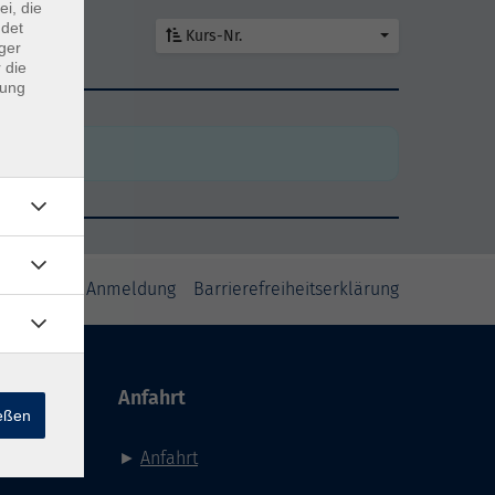
ei, die
ndet
Kurs-Nr.
ger
 die
dung
den
den
inweise zur Anmeldung
Barrierefreiheitserklärung
Anfahrt
ießen
►
Anfahrt