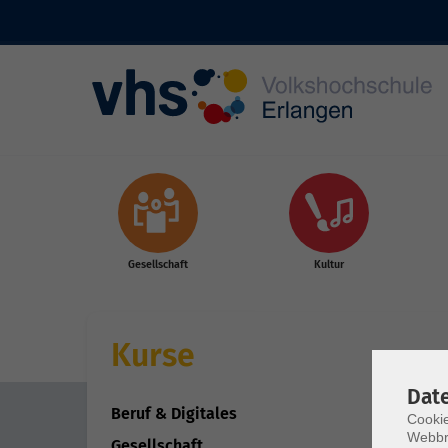
Skip to main content
Gesellschaft
Kultur
Kurse
Dat
Beruf & Digitales
Cookie
Webbr
Gesellschaft