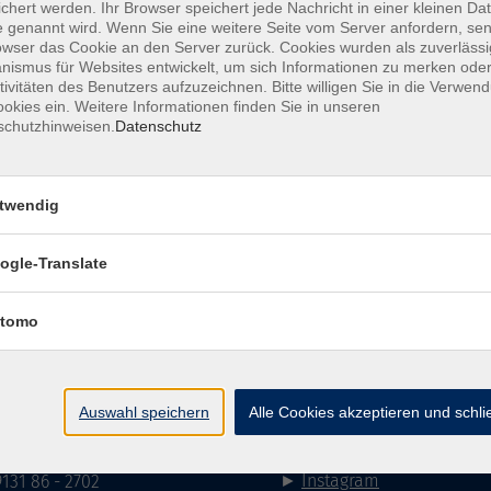
chert werden. Ihr Browser speichert jede Nachricht in einer kleinen Dat
 genannt wird. Wenn Sie eine weitere Seite vom Server anfordern, se
owser das Cookie an den Server zurück. Cookies wurden als zuverlässi
ismus für Websites entwickelt, um sich Informationen zu merken oder
tivitäten des Benutzers aufzuzeichnen. Bitte willigen Sie in die Verwen
mehr la
okies ein. Weitere Informationen finden Sie in unseren
schutzhinweisen.
Datenschutz
Keine passenden Kurse gefunden.
twendig
mehr la
ogle-Translate
Impressum
AGB
Datenschutzerklärung
Datenschutzh
tomo
akt
Social Media
Auswahl speichern
Alle Cookies akzeptieren und schl
►
Facebook
31 86 - 2668
►
Instagram
9131 86 - 2702