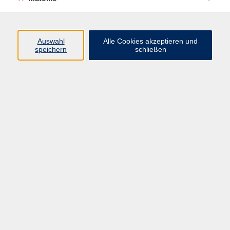
Kurse
Auswahl
Alle Cookies akzeptieren und
speichern
schließen
Beruf & Digitales
Gesellschaft
Gesundheit & Ernährung
Integration
Kultur
Sprachen
Impressum
AGB