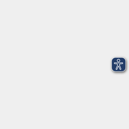
►
Telefonzeiten
Social Media
►
Facebook
►
Instagram
►
Newsletter
Anfahrt
►
Anfahrt