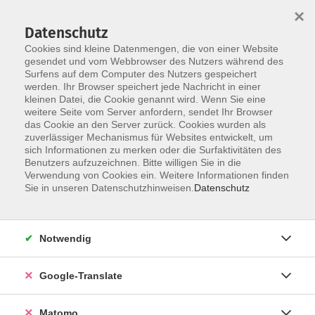
×
Datenschutz
Cookies sind kleine Datenmengen, die von einer Website
gesendet und vom Webbrowser des Nutzers während des
Surfens auf dem Computer des Nutzers gespeichert
Skip to main content
werden. Ihr Browser speichert jede Nachricht in einer
kleinen Datei, die Cookie genannt wird. Wenn Sie eine
weitere Seite vom Server anfordern, sendet Ihr Browser
das Cookie an den Server zurück. Cookies wurden als
zuverlässiger Mechanismus für Websites entwickelt, um
sich Informationen zu merken oder die Surfaktivitäten des
Benutzers aufzuzeichnen. Bitte willigen Sie in die
Ergebnisse filtern
Verwendung von Cookies ein. Weitere Informationen finden
Sie in unseren Datenschutzhinweisen.
Datenschutz
mehr laden
Notwendig
Keine passenden Kurse gefunden.
Google-Translate
mehr laden
Matomo