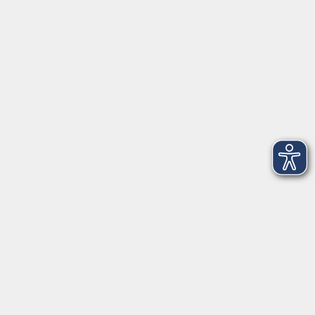
►
Telefonzeiten
Social Media
►
Facebook
►
Instagram
►
Newsletter
Anfahrt
►
Anfahrt