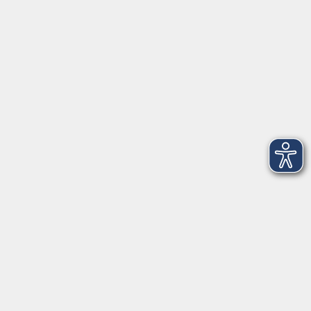
►
Telefonzeiten
Social Media
►
Facebook
►
Instagram
►
Newsletter
Anfahrt
►
Anfahrt