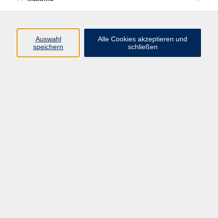
Kurse
Auswahl
Alle Cookies akzeptieren und
speichern
schließen
Beruf & Digitales
Gesellschaft
Gesundheit & Ernährung
Integration
Kultur
Sprachen
Impressum
AGB