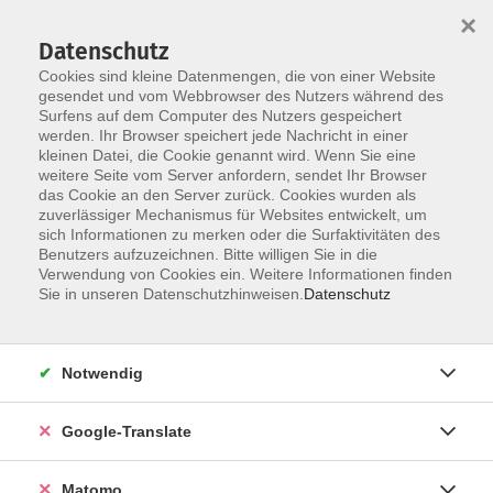
×
Datenschutz
Cookies sind kleine Datenmengen, die von einer Website
gesendet und vom Webbrowser des Nutzers während des
Surfens auf dem Computer des Nutzers gespeichert
Skip to main content
werden. Ihr Browser speichert jede Nachricht in einer
kleinen Datei, die Cookie genannt wird. Wenn Sie eine
weitere Seite vom Server anfordern, sendet Ihr Browser
das Cookie an den Server zurück. Cookies wurden als
zuverlässiger Mechanismus für Websites entwickelt, um
sich Informationen zu merken oder die Surfaktivitäten des
Benutzers aufzuzeichnen. Bitte willigen Sie in die
Ergebnisse filtern
Verwendung von Cookies ein. Weitere Informationen finden
Sie in unseren Datenschutzhinweisen.
Datenschutz
mehr laden
Notwendig
Keine passenden Kurse gefunden.
Google-Translate
mehr laden
Matomo