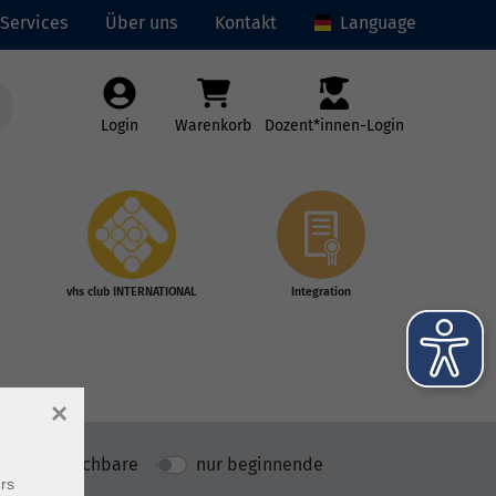
Services
Über uns
Kontakt
Language
Login
Warenkorb
Dozent*innen-Login
vhs club INTERNATIONAL
Integration
×
nur buchbare
nur beginnende
rs