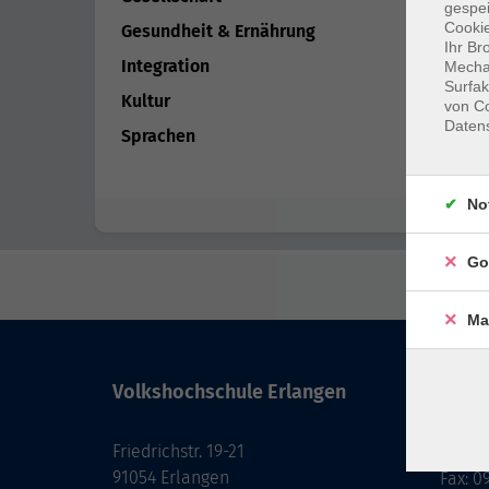
gespei
Cookie
Gesundheit & Ernährung
Ihr Br
Integration
Mechan
Surfak
Kultur
von Co
Daten
Sprachen
No
Go
Ma
Volkshochschule Erlangen
Kont
Friedrichstr. 19-21
091
91054 Erlangen
Fax: 0