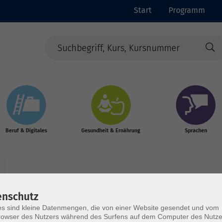
Start
Programm
Beruf & Digitales
Gesundheit & Ernährung
Sprachen
enschutz
Wochentage
Tageszeit
s sind kleine Datenmengen, die von einer Website gesendet und vom
owser des Nutzers während des Surfens auf dem Computer des Nutze