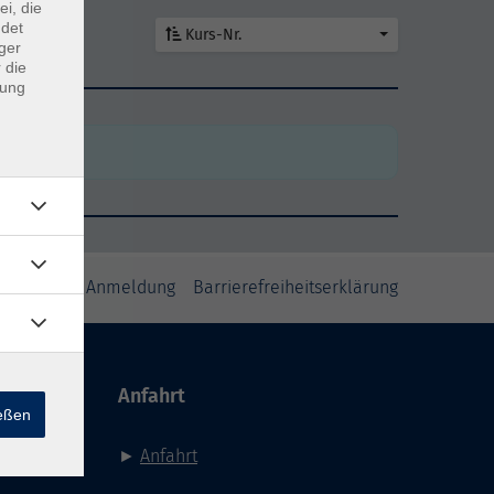
ei, die
ndet
Kurs-Nr.
ger
 die
den
dung
den
inweise zur Anmeldung
Barrierefreiheitserklärung
Anfahrt
ießen
►
Anfahrt