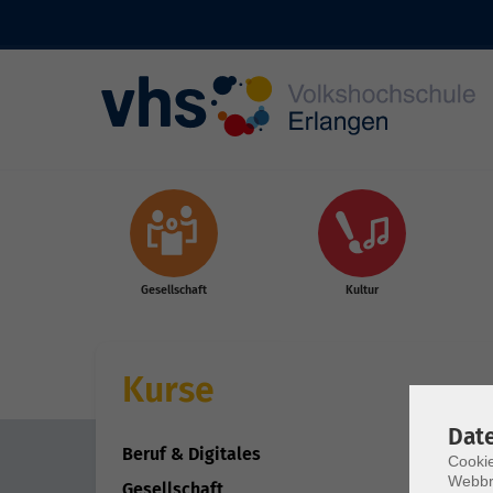
Skip to main content
Gesellschaft
Kultur
Kurse
Dat
Beruf & Digitales
Cookie
Webbr
Gesellschaft