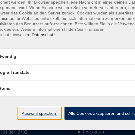
chert werden. Ihr Browser speichert jede Nachricht in einer kleinen Dat
 genannt wird. Wenn Sie eine weitere Seite vom Server anfordern, se
owser das Cookie an den Server zurück. Cookies wurden als zuverlässi
ismus für Websites entwickelt, um sich Informationen zu merken oder
mehr la
tivitäten des Benutzers aufzuzeichnen. Bitte willigen Sie in die Verwen
okies ein. Weitere Informationen finden Sie in unseren
schutzhinweisen.
Datenschutz
Keine passenden Kurse gefunden.
twendig
mehr la
ogle-Translate
Impressum
AGB
Datenschutzerklärung
Datenschutzh
tomo
akt
Social Media
Auswahl speichern
Alle Cookies akzeptieren und schl
►
Facebook
31 86 - 2668
►
Instagram
9131 86 - 2702