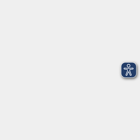
►
Telefonzeiten
Social Media
►
Facebook
►
Instagram
►
Newsletter
Anfahrt
►
Anfahrt