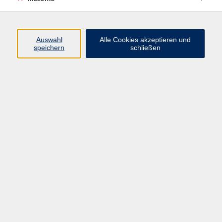
Kurse
Auswahl
Alle Cookies akzeptieren und
speichern
schließen
Beruf & Digitales
Gesellschaft
Gesundheit & Ernährung
Integration
Kultur
Sprachen
Impressum
AGB