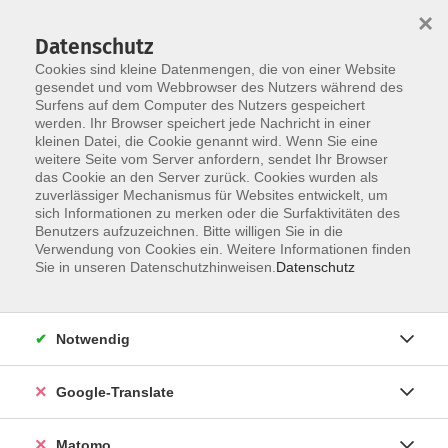
×
Datenschutz
Cookies sind kleine Datenmengen, die von einer Website
gesendet und vom Webbrowser des Nutzers während des
Surfens auf dem Computer des Nutzers gespeichert
Skip to main content
werden. Ihr Browser speichert jede Nachricht in einer
kleinen Datei, die Cookie genannt wird. Wenn Sie eine
weitere Seite vom Server anfordern, sendet Ihr Browser
das Cookie an den Server zurück. Cookies wurden als
zuverlässiger Mechanismus für Websites entwickelt, um
sich Informationen zu merken oder die Surfaktivitäten des
Benutzers aufzuzeichnen. Bitte willigen Sie in die
Ergebnisse filtern
Verwendung von Cookies ein. Weitere Informationen finden
Sie in unseren Datenschutzhinweisen.
Datenschutz
mehr laden
Notwendig
Keine passenden Kurse gefunden.
Google-Translate
mehr laden
Matomo