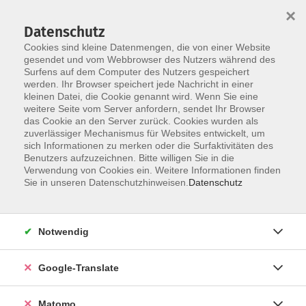
×
Datenschutz
Cookies sind kleine Datenmengen, die von einer Website
gesendet und vom Webbrowser des Nutzers während des
Surfens auf dem Computer des Nutzers gespeichert
Skip to main content
werden. Ihr Browser speichert jede Nachricht in einer
kleinen Datei, die Cookie genannt wird. Wenn Sie eine
weitere Seite vom Server anfordern, sendet Ihr Browser
das Cookie an den Server zurück. Cookies wurden als
zuverlässiger Mechanismus für Websites entwickelt, um
sich Informationen zu merken oder die Surfaktivitäten des
Benutzers aufzuzeichnen. Bitte willigen Sie in die
Ergebnisse filtern
Verwendung von Cookies ein. Weitere Informationen finden
Sie in unseren Datenschutzhinweisen.
Datenschutz
mehr laden
Notwendig
Keine passenden Kurse gefunden.
Google-Translate
mehr laden
Matomo