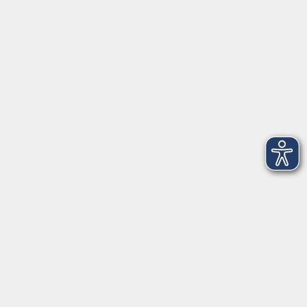
►
Telefonzeiten
Social Media
►
Facebook
►
Instagram
►
Newsletter
Anfahrt
►
Anfahrt