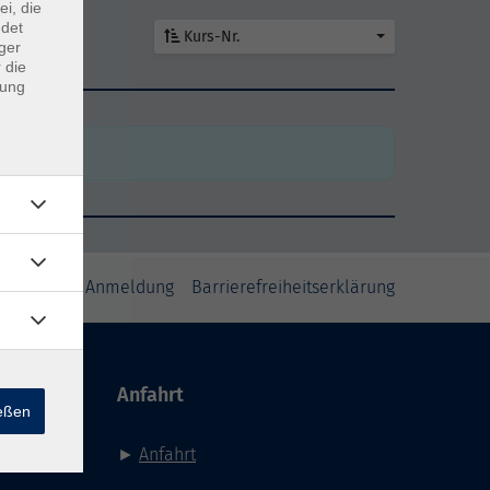
ei, die
ndet
Kurs-Nr.
ger
 die
dung
den
den
inweise zur Anmeldung
Barrierefreiheitserklärung
Anfahrt
ießen
►
Anfahrt