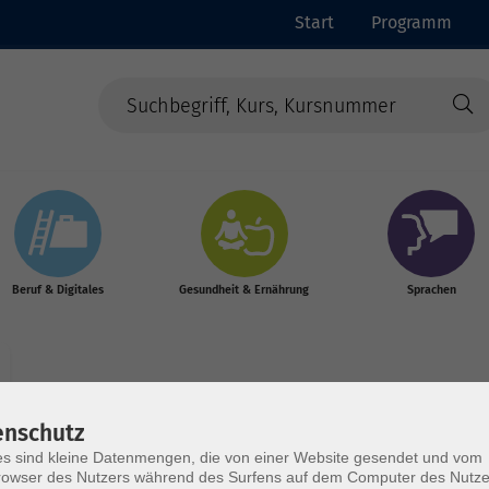
Start
Programm
Beruf & Digitales
Gesundheit & Ernährung
Sprachen
enschutz
s sind kleine Datenmengen, die von einer Website gesendet und vom
Wochentage
Tageszeit
owser des Nutzers während des Surfens auf dem Computer des Nutze