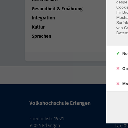
gespei
Cookie
Gesundheit & Ernährung
Ihr Br
Mechan
Integration
Surfak
Kultur
von Co
Daten
Sprachen
No
Go
Ma
Volkshochschule Erlangen
Kont
Friedrichstr. 19-21
091
91054 Erlangen
Fax: 0