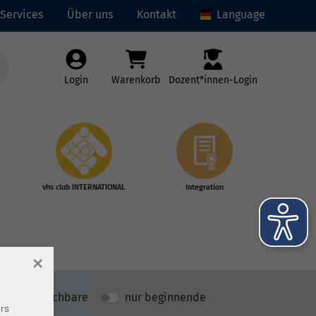
Services
Über uns
Kontakt
Language
Login
Warenkorb
Dozent*innen-Login
vhs club INTERNATIONAL
Integration
×
nur buchbare
nur beginnende
rs