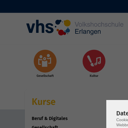
Skip to main content
Gesellschaft
Kultur
Kurse
Dat
Beruf & Digitales
Cookie
Webbr
Gesellschaft