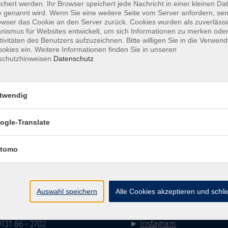
chert werden. Ihr Browser speichert jede Nachricht in einer kleinen Dat
 genannt wird. Wenn Sie eine weitere Seite vom Server anfordern, se
owser das Cookie an den Server zurück. Cookies wurden als zuverlässi
ismus für Websites entwickelt, um sich Informationen zu merken oder
tivitäten des Benutzers aufzuzeichnen. Bitte willigen Sie in die Verwen
mehr la
okies ein. Weitere Informationen finden Sie in unseren
schutzhinweisen.
Datenschutz
Keine passenden Kurse gefunden.
twendig
mehr la
ogle-Translate
Impressum
AGB
Datenschutzerklärung
Datenschutzh
tomo
akt
Social Media
Auswahl speichern
Alle Cookies akzeptieren und schl
►
Facebook
31 86 - 2668
►
Instagram
9131 86 - 2702