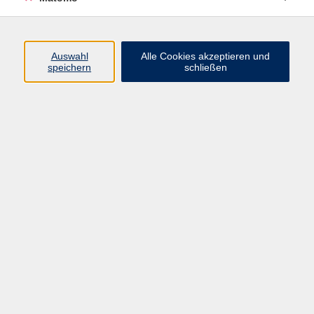
Kurse
Auswahl
Alle Cookies akzeptieren und
speichern
schließen
Beruf & Digitales
Gesellschaft
Gesundheit & Ernährung
Integration
Kultur
Sprachen
Impressum
AGB