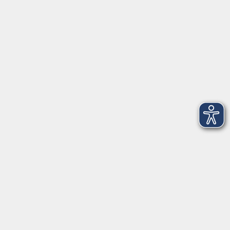
►
Telefonzeiten
Social Media
►
Facebook
►
Instagram
►
Newsletter
Anfahrt
►
Anfahrt