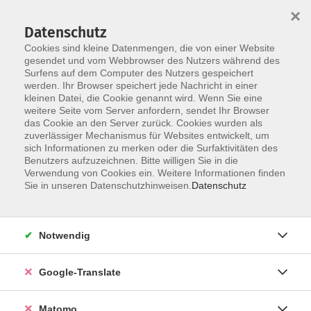
×
Datenschutz
Cookies sind kleine Datenmengen, die von einer Website
gesendet und vom Webbrowser des Nutzers während des
Surfens auf dem Computer des Nutzers gespeichert
Skip to main content
werden. Ihr Browser speichert jede Nachricht in einer
kleinen Datei, die Cookie genannt wird. Wenn Sie eine
weitere Seite vom Server anfordern, sendet Ihr Browser
das Cookie an den Server zurück. Cookies wurden als
zuverlässiger Mechanismus für Websites entwickelt, um
sich Informationen zu merken oder die Surfaktivitäten des
Benutzers aufzuzeichnen. Bitte willigen Sie in die
Ergebnisse filtern
Verwendung von Cookies ein. Weitere Informationen finden
Sie in unseren Datenschutzhinweisen.
Datenschutz
mehr laden
Notwendig
Keine passenden Kurse gefunden.
Google-Translate
mehr laden
Matomo