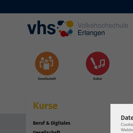
Skip to main content
Gesellschaft
Kultur
Kurse
Dat
Beruf & Digitales
Cookie
Webbr
Gesellschaft