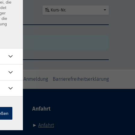
ei, die
ndet
Kurs-Nr.
ger
 die
dung
den
den
inweise zur Anmeldung
Barrierefreiheitserklärung
Anfahrt
ießen
►
Anfahrt