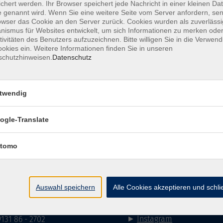
chert werden. Ihr Browser speichert jede Nachricht in einer kleinen Dat
 genannt wird. Wenn Sie eine weitere Seite vom Server anfordern, se
owser das Cookie an den Server zurück. Cookies wurden als zuverlässi
ismus für Websites entwickelt, um sich Informationen zu merken oder
tivitäten des Benutzers aufzuzeichnen. Bitte willigen Sie in die Verwen
mehr la
okies ein. Weitere Informationen finden Sie in unseren
schutzhinweisen.
Datenschutz
Keine passenden Kurse gefunden.
twendig
mehr la
ogle-Translate
Impressum
AGB
Datenschutzerklärung
Datenschutzh
tomo
akt
Social Media
Auswahl speichern
Alle Cookies akzeptieren und schl
►
Facebook
31 86 - 2668
►
Instagram
9131 86 - 2702