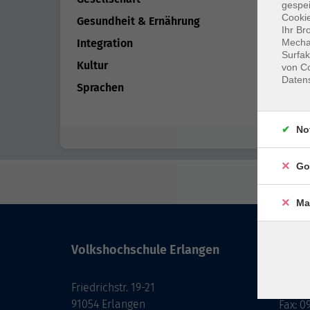
gespei
Cookie
Gesundheit & Ernährung
Ihr Br
Mechan
Integration
Surfak
Kultur
von Co
Daten
Sprachen
No
Go
Ma
Volkshochschule Erlangen
Kont
Friedrichstr. 19-21
091
91054 Erlangen
Fax: 0