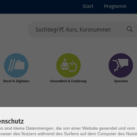
Start
Programm
Beruf & Digitales
Gesundheit & Ernährung
Sprachen
enschutz
s sind kleine Datenmengen, die von einer Website gesendet und vom
Wochentage
Tageszeit
owser des Nutzers während des Surfens auf dem Computer des Nutze