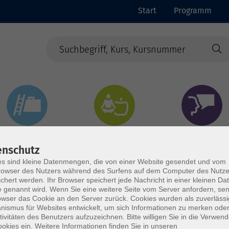
Start
Programm
Beruf & Digitales
Gesundheit & Ernährung
Sprachen
enschutz
s sind kleine Datenmengen, die von einer Website gesendet und vom
owser des Nutzers während des Surfens auf dem Computer des Nutze
chert werden. Ihr Browser speichert jede Nachricht in einer kleinen Dat
 genannt wird. Wenn Sie eine weitere Seite vom Server anfordern, se
owser das Cookie an den Server zurück. Cookies wurden als zuverlässi
ismus für Websites entwickelt, um sich Informationen zu merken oder
tivitäten des Benutzers aufzuzeichnen. Bitte willigen Sie in die Verwen
okies ein. Weitere Informationen finden Sie in unseren