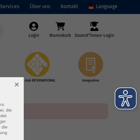
Services
Über uns
Kontakt
Language
Login
Warenkorb
Dozent*innen-Login
vhs club INTERNATIONAL
Integration
×
rs
ei, die
ndet
ger
 die
dung