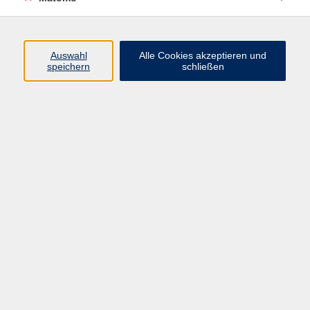
Türkisch
Ergebnisse filtern
Auswahl
Alle Cookies akzeptieren und
speichern
schließen
Keine passenden Kurse gefunden.
Impressum
AGB
Datenschutzerklärung
Datenschutzhinweise zur Anmeldung
Barrierefreiheitserklärung
Volkshochschule Erlangen