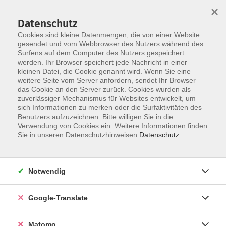
×
Datenschutz
Cookies sind kleine Datenmengen, die von einer Website
gesendet und vom Webbrowser des Nutzers während des
Surfens auf dem Computer des Nutzers gespeichert
Skip to main content
werden. Ihr Browser speichert jede Nachricht in einer
kleinen Datei, die Cookie genannt wird. Wenn Sie eine
weitere Seite vom Server anfordern, sendet Ihr Browser
Der Kurs konnte nicht gefunden werden.
das Cookie an den Server zurück. Cookies wurden als
zuverlässiger Mechanismus für Websites entwickelt, um
sich Informationen zu merken oder die Surfaktivitäten des
Benutzers aufzuzeichnen. Bitte willigen Sie in die
Verwendung von Cookies ein. Weitere Informationen finden
Impressum
Sie in unseren Datenschutzhinweisen.
Datenschutz
AGB
Datenschutzerklärung
Notwendig
Datenschutzhinweise zur Anmeldung
Barrierefreiheitserklärung
Google-Translate
Matomo