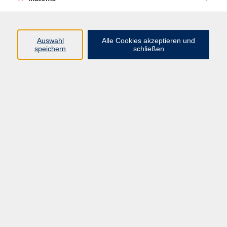
Volkshochschule Erlangen
Friedrichstr. 19-21
Auswahl
Alle Cookies akzeptieren und
91054 Erlangen
speichern
schließen
Kontakt
09131 86 - 2668
Fax: 09131 86 - 2702
►
E-Mail
►
Kontaktformular
►
Öffnungszeiten
►
Telefonzeiten