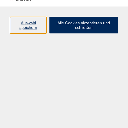
Italienisch
Ergebnisse filtern
Auswahl
Alle Cookies akzeptieren und
speichern
schließen
Keine passenden Kurse gefunden.
Impressum
AGB
Datenschutzerklärung
Datenschutzhinweise zur Anmeldung
Barrierefreiheitserklärung
Volkshochschule Erlangen