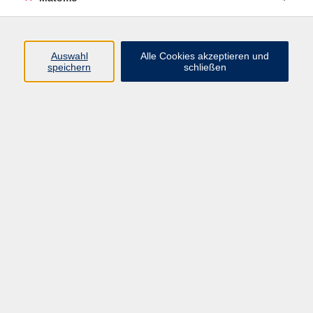
Dänisch
Ergebnisse filtern
Auswahl
Alle Cookies akzeptieren und
speichern
schließen
Keine passenden Kurse gefunden.
Impressum
AGB
Datenschutzerklärung
Datenschutzhinweise zur Anmeldung
Barrierefreiheitserklärung
Volkshochschule Erlangen