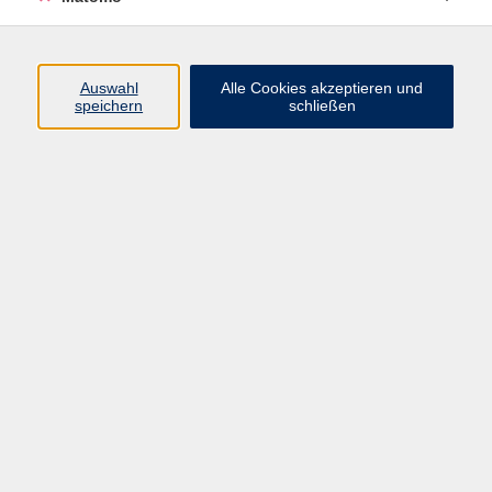
Chinesisch
Ergebnisse filtern
Auswahl
Alle Cookies akzeptieren und
speichern
schließen
Keine passenden Kurse gefunden.
Impressum
AGB
Datenschutzerklärung
Datenschutzhinweise zur Anmeldung
Barrierefreiheitserklärung
Volkshochschule Erlangen