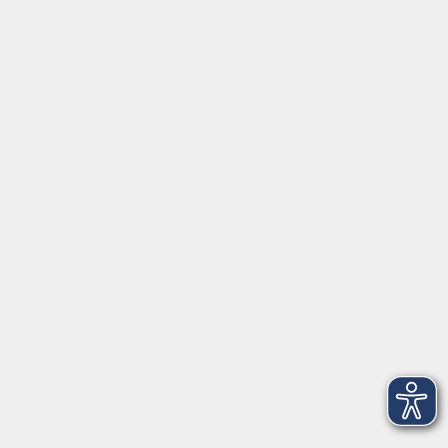
Datenschutzerklärung
Datenschutzhinweise zur Anmeldung
Barrierefreiheitserklärung
Volkshochschule Erlangen
Friedrichstr. 19-21
91054 Erlangen
Kontakt
09131 86 - 2668
Fax: 09131 86 - 2702
►
E-Mail
►
Kontaktformular
►
Öffnungszeiten