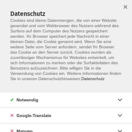
×
Datenschutz
Cookies sind kleine Datenmengen, die von einer Website
gesendet und vom Webbrowser des Nutzers während des
Surfens auf dem Computer des Nutzers gespeichert
Skip to main content
werden. Ihr Browser speichert jede Nachricht in einer
kleinen Datei, die Cookie genannt wird. Wenn Sie eine
weitere Seite vom Server anfordern, sendet Ihr Browser
Der Kurs konnte nicht gefunden werden.
das Cookie an den Server zurück. Cookies wurden als
zuverlässiger Mechanismus für Websites entwickelt, um
sich Informationen zu merken oder die Surfaktivitäten des
Benutzers aufzuzeichnen. Bitte willigen Sie in die
Verwendung von Cookies ein. Weitere Informationen finden
Impressum
Sie in unseren Datenschutzhinweisen.
Datenschutz
AGB
Datenschutzerklärung
Notwendig
Datenschutzhinweise zur Anmeldung
Barrierefreiheitserklärung
Google-Translate
Matomo