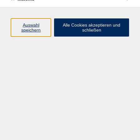
Volkshochschule Erlangen
Friedrichstr. 19-21
Auswahl
Alle Cookies akzeptieren und
91054 Erlangen
speichern
schließen
Kontakt
09131 86 - 2668
Fax: 09131 86 - 2702
►
E-Mail
►
Kontaktformular
►
Öffnungszeiten
►
Telefonzeiten