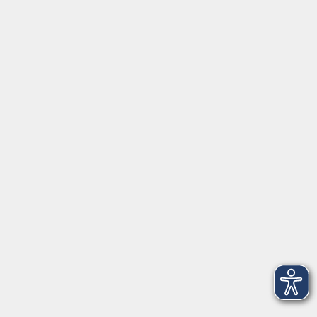
Kontakt
09131 86 - 2668
Fax: 09131 86 - 2702
►
E-Mail
►
Kontaktformular
►
Öffnungszeiten
►
Telefonzeiten
Social Media