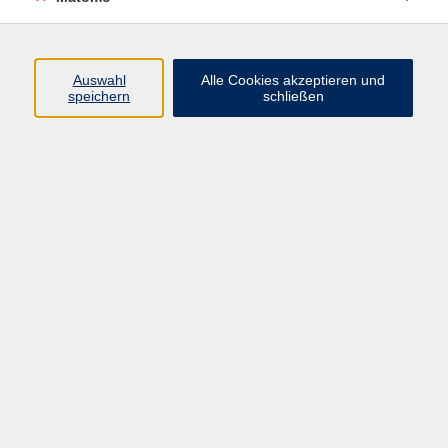
Auswahl
Alle Cookies akzeptieren und
Kultur
speichern
schließen
Sie interessieren sich für Literatur, Theater, Musik,
Kunst oder künstlerische Techniken? Wir freuen uns,
dass Sie hier sind. Hier haben wir unsere ...
mehr
lesen
Ergebnisse filtern
Einzigartige Motive mit Monotypie
Sa. 14.11.2026 10:00 Uhr
vhs Fürth
Kursnummer 26W332127