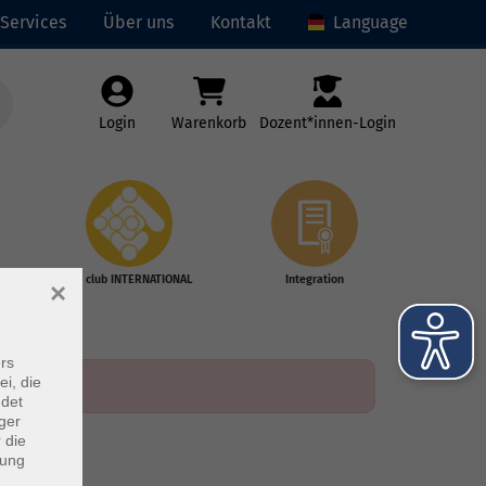
Services
Über uns
Kontakt
Language
Login
Warenkorb
Dozent*innen-Login
vhs club INTERNATIONAL
Integration
×
rs
ei, die
ndet
ger
 die
dung