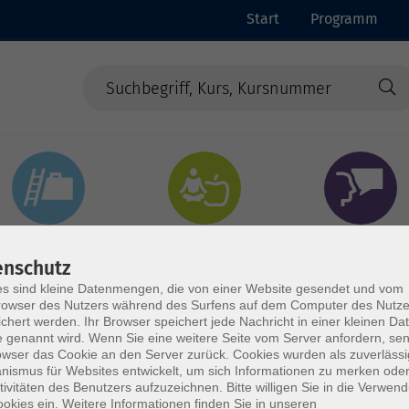
Start
Programm
Beruf & Digitales
Gesundheit & Ernährung
Sprachen
enschutz
s sind kleine Datenmengen, die von einer Website gesendet und vom
owser des Nutzers während des Surfens auf dem Computer des Nutze
chert werden. Ihr Browser speichert jede Nachricht in einer kleinen Dat
 genannt wird. Wenn Sie eine weitere Seite vom Server anfordern, se
owser das Cookie an den Server zurück. Cookies wurden als zuverlässi
ismus für Websites entwickelt, um sich Informationen zu merken oder
tivitäten des Benutzers aufzuzeichnen. Bitte willigen Sie in die Verwen
okies ein. Weitere Informationen finden Sie in unseren