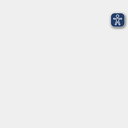
Barrierefreiheitserklärung
Volkshochschule Erlangen
Friedrichstr. 19-21
91054 Erlangen
Kontakt
09131 86 - 2668
Fax: 09131 86 - 2702
►
E-Mail
►
Kontaktformular
►
Öffnungszeiten
►
Telefonzeiten