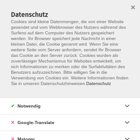
×
Datenschutz
Cookies sind kleine Datenmengen, die von einer Website
gesendet und vom Webbrowser des Nutzers während des
Surfens auf dem Computer des Nutzers gespeichert
Skip to main content
werden. Ihr Browser speichert jede Nachricht in einer
kleinen Datei, die Cookie genannt wird. Wenn Sie eine
weitere Seite vom Server anfordern, sendet Ihr Browser
das Cookie an den Server zurück. Cookies wurden als
zuverlässiger Mechanismus für Websites entwickelt, um
sich Informationen zu merken oder die Surfaktivitäten des
Benutzers aufzuzeichnen. Bitte willigen Sie in die
Verwendung von Cookies ein. Weitere Informationen finden
Sie in unseren Datenschutzhinweisen.
Datenschutz
Sie sind hier:
Beruf & Digitales
Fotografie, Bildbearbeitung, Grafik, Layout
Notwendig
Jahreskurs Künstlerische Fotografie 2026
Google-Translate
Entdecken Sie die faszinierenden Möglichkeiten der
Matomo